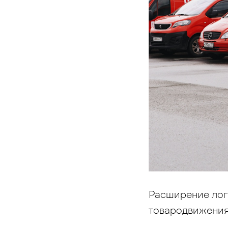
Расширение лог
товародвижени